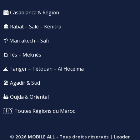
🏙️ Casablanca & Région
🏛️ Rabat – Salé – Kénitra
🌴 Marrakech – Safi
🕌 Fès – Meknès
🌊 Tanger – Tétouan – Al Hoceima
🏖️ Agadir & Sud
🏜️ Oujda & Oriental
🇲🇦 Toutes Régions du Maroc
© 2026 MOBILE ALL
- Tous droits réservés | Leader