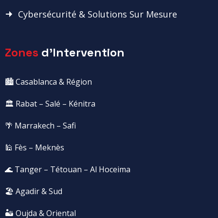
Cybersécurité & Solutions Sur Mesure
Zones
d'Intervention
🏙️ Casablanca & Région
🏛️ Rabat – Salé – Kénitra
🌴 Marrakech – Safi
🕌 Fès – Meknès
🌊 Tanger – Tétouan – Al Hoceima
🏖️ Agadir & Sud
🏜️ Oujda & Oriental