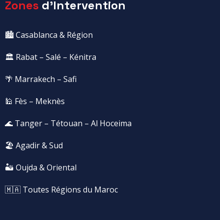
Zones
d'Intervention
🏙️ Casablanca & Région
🏛️ Rabat – Salé – Kénitra
🌴 Marrakech – Safi
🕌 Fès – Meknès
🌊 Tanger – Tétouan – Al Hoceima
🏖️ Agadir & Sud
🏜️ Oujda & Oriental
🇲🇦 Toutes Régions du Maroc